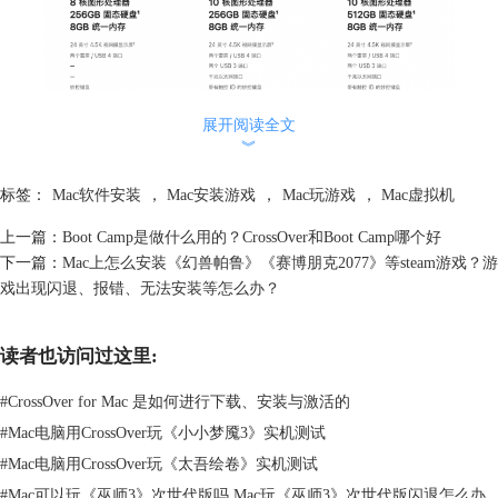
展开阅读全文
︾
图1：M3版本iMac售价
2、兼容性
标签：
Mac软件安装
，
Mac安装游戏
，
Mac玩游戏
，
Mac虚拟机
M3芯片的苹果电脑的兼容性也有一定的局限性，相比于其他品牌和型号
上一篇：
Boot Camp是做什么用的？CrossOver和Boot Camp哪个好
的电脑，它们不能运行所有的软件和游戏。例如，M3芯片的苹果电脑不
下一篇：
Mac上怎么安装《幻兽帕鲁》《赛博朋克2077》等steam游戏？游
能直接运行Windows系统，需要通过虚拟机或Boot Camp等方式来实现。
戏出现闪退、报错、无法安装等怎么办？
M3芯片的苹果电脑也不能直接运行一些只支持x86架构的软件和游戏，如
果你对兼容性比较看重，或者有更多的软件和游戏需求，那么M3芯片的
苹果电组可能不是你的最佳选择。
读者也访问过这里:
#
CrossOver for Mac 是如何进行下载、安装与激活的
#
Mac电脑用CrossOver玩《小小梦魇3》实机测试
#
Mac电脑用CrossOver玩《太吾绘卷》实机测试
#
Mac可以玩《巫师3》次世代版吗 Mac玩《巫师3》次世代版闪退怎么办