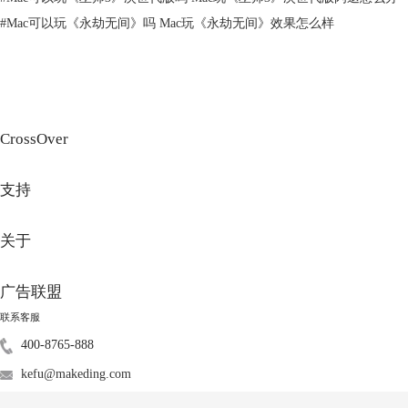
#
Mac可以玩《永劫无间》吗 Mac玩《永劫无间》效果怎么样
CrossOver
支持
图3：苹果不支持X86架构 图片来自知乎
（https://www.zhihu.com/question/403062410）
关于
3、创新性
M3芯片的苹果电脑的创新性是它们的一大优势，相比于其他品牌和型号
广告联盟
的电脑，它们有更多的新功能和新体验。例如，M3芯片的苹果电脑有更
联系客服
强大的性能和能效，可以为用户带来更快的运算速度和更长的续航时间。
400-8765-888
M3芯片的苹果电脑有更丰富的功能，可以为用户带来更逼真的图形效
果、更高的媒体质量、更大的内存容量等。M3芯片的苹果电脑有更好的
kefu@makeding.com
设计，可以为用户带来更轻薄的机身、更高清的屏幕、更舒适的键盘等。