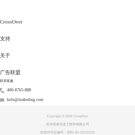
二、所在路径
想要找到已经安装好的 Windows 软件，我们可以按照以下路径进行查
找：vinca/用户/vinca/资源库/Application Support/CrossOver/Bottles，若不
CrossOver
能直接找到，可以将鼠标移至“前往”然后按住“option”键，点击出现的“资
源库”，接下来查找路径Application Support/CrossOver/Bottles即可。
支持
关于
广告联盟
联系客服
400-8765-888
kefu@makeding.com
Copyright © 2026
CrossOver
苏州思杰马克丁软件有限公司
经营许可证编号：苏B1.B2-20150228
图3：所在路径