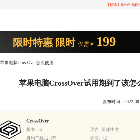
【秒杀】60+正版
199
限时特惠
限时
仅需￥
苹果电脑CrossOver怎么使用
苹果电脑CrossOver试用期到了该怎么
发布时间：2022-08-01
CrossOver
版本: 26
语言: 简体中文
月均下载: 2.4万
评分: 4.3