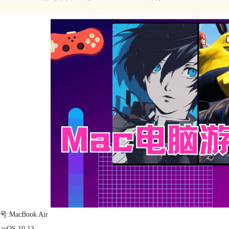
:MacBook Air
cOS 10.13