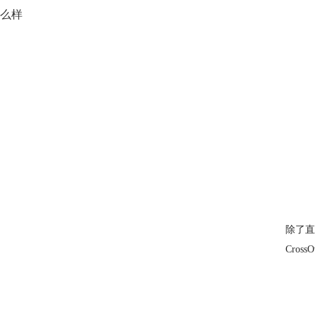
么样
除了直
Cros