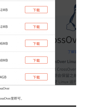
sOver
sOver里即可。