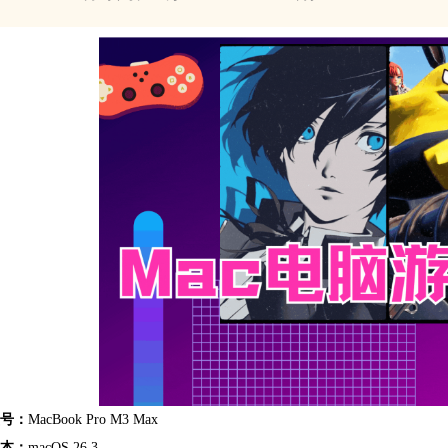
号：
MacBook Pro M3 Max
本：
macOS 26.3