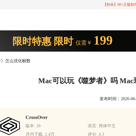
【秒杀】60+正版
199
限时特惠
限时
仅需￥
梦者》怎么优化帧数
Mac可以玩《噬梦者》吗 M
发布时间：2026-06-02
CrossOver
版本: 26
语言: 简体中文
月均下载: 2.4万
评分: 4.3