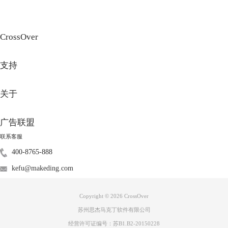
CrossOver
支持
关于
广告联盟
联系客服
图3：选择安装路径界面
400-8765-888
通过安装路径找到已下载的安装包，单击“使用这个安装程序”便可开始安
kefu@makeding.com
装该软件了（如图4）。
Copyright © 2026
CrossOver
苏州思杰马克丁软件有限公司
经营许可证编号：苏B1.B2-20150228