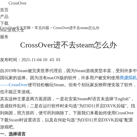
CrossOver
首页
产品
下载
CrossOver中文官网
>
常见问题
> CrossOver进不去steam怎么办
Mac游戏大全
服务
CrossOver进不去steam怎么办
购买
发布时间：2021-11-04 10: 43: 01
自2019年Steam被完美世界代理后，因为Steam游戏类型丰富，受到许多中
国玩家的追捧。因为没有macOS版的软件，许多用户被安利使用
类虚拟机
——CrossOver
便可轻松畅玩Steam。但有个别玩家反映即便安装了软件，
也不能正常游戏。
其实这种主要是两方面原因，一是在安装Steam时语言未选择“English”，
造成软件乱码；二是在运行软件时未勾选“为D3D11开启DXVK后端”。找
到病因，照方抓药，便可药到病除了。下面我们来看如何使用CrossOver
下载
Steam
时设置语言，以及在何处勾选“为D3D11开启DXVK后端”配置
游戏吧。
一、选择语言