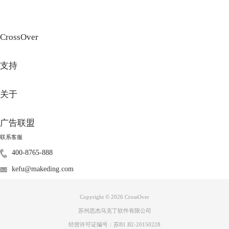
CrossOver
支持
关于
图3：配置游戏界面
广告联盟
根据下载时选择的容器，找到Steam所在容器，右键容器名称，单击下拉
菜单内“设置”，勾选设置下拉菜单内“为D3D11开启DXVK后端”，下面我
联系客服
们便可以畅快的玩游戏了（如图4）。
400-8765-888
kefu@makeding.com
Copyright © 2026
CrossOver
苏州思杰马克丁软件有限公司
经营许可证编号：苏B1.B2-20150228