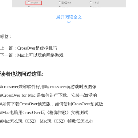
展开阅读全文
︾
标签：
上一篇：
CrossOver是虚拟机吗
下一篇：
Mac上可以玩的网络游戏
图2：选择而语言界面
跟随安装向导一步步前进，在Steam安装界面会让我们选择“语言”，这里
读者也访问过这里:
一定要选择“English”，不要选择“简体中文”，否则启动游戏时会出现乱
码。
#
crossover兼容软件好用吗 crossover玩游戏时没图像
解决了乱码问题，下面我们来看如何勾选游戏配置吧！
二、设置游戏配置
#
CrossOver for Mac 是如何进行下载、安装与激活的
#
如何下载CrossOver预览版，如何使用CrossOver预览版
#
Mac电脑用CrossOver玩《枪弹辩驳》实机测试
#
Mac怎么玩《CS2》 Mac玩《CS2》帧数低怎么办