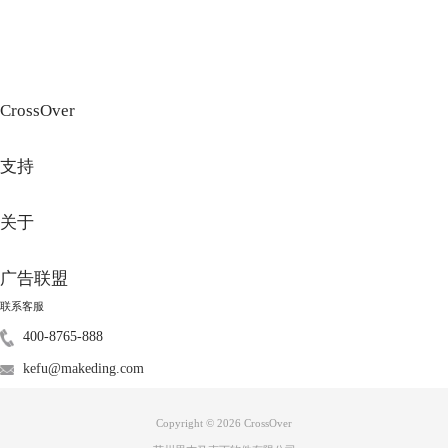
CrossOver
图3：麻布仔大冒险
3、《麻布仔大冒险》：充满创意的平台游戏，玩家扮演麻布仔探索奇幻
支持
世界，可同屏/分屏联机，支持远程同乐和中文。
关于
广告联盟
联系客服
400-8765-888
kefu@makeding.com
图4：PHOGS!
Copyright © 2026
CrossOver