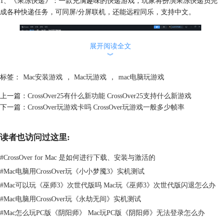
1、《果冻快递》：一款充满趣味的快递游戏，玩家将扮演果冻快递员完
成各种快递任务，可同屏/分屏联机，还能远程同乐，支持中文。
展开阅读全文
︾
标签：
Mac安装游戏
，
Mac玩游戏
，
mac电脑玩游戏
上一篇：
CrossOver25有什么新功能 CrossOver25支持什么新游戏
下一篇：
CrossOver玩游戏卡吗 CrossOver玩游戏一般多少帧率
图2：面包和年糕
读者也访问过这里:
2、《面包和年糕》：轻松的冒险游戏，玩家分别扮演面包和年糕，一起
#
CrossOver for Mac 是如何进行下载、安装与激活的
解决谜题和挑战，支持中文。
#
Mac电脑用CrossOver玩《小小梦魇3》实机测试
#
Mac可以玩《巫师3》次世代版吗 Mac玩《巫师3》次世代版闪退怎么办
#
Mac电脑用CrossOver玩《永劫无间》实机测试
#
Mac怎么玩PC版《阴阳师》 Mac玩PC版《阴阳师》无法登录怎么办