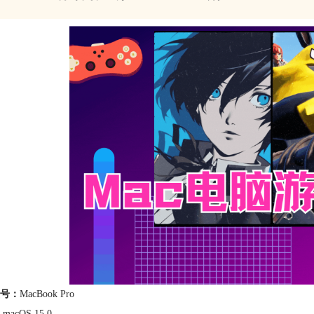
号：
MacBook Pro
macOS 15.0