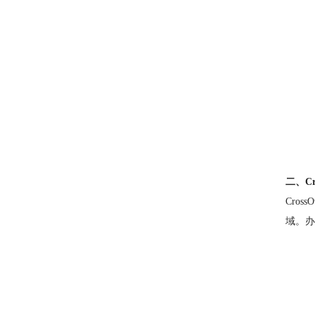
二、Cr
Cro
域。办