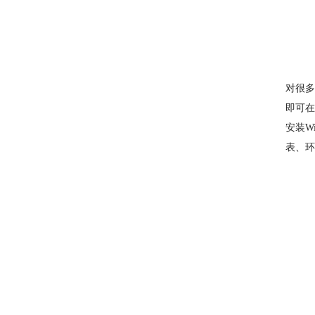
对很多
即可在
安装W
表、环