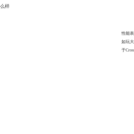
么样
性能表
如玩大
于Cr