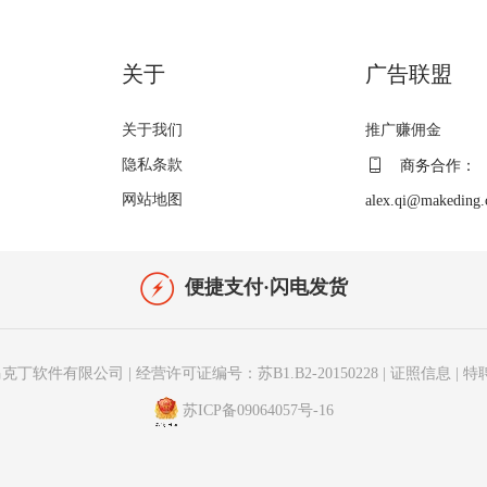
关于
广告联盟
关于我们
推广赚佣金
隐私条款
商务合作：
网站地图
alex.qi@makeding
便捷支付·闪电发货
克丁软件有限公司
|
经营许可证编号：苏B1.B2-20150228
|
证照信息
|
特
苏ICP备09064057号-16