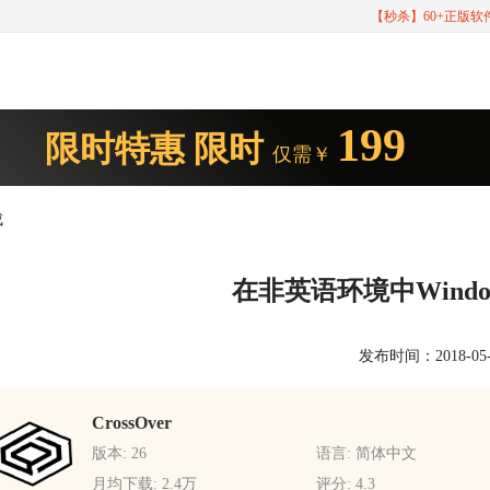
【秒杀】60+正版
199
限时特惠
限时
仅需￥
成
在非英语环境中Wind
发布时间：2018-05-21
CrossOver
版本: 26
语言: 简体中文
月均下载: 2.4万
评分: 4.3