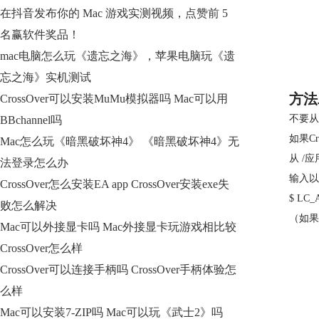
在抖音发布你的 Mac 游戏实测视频，点赞前 5
名赢软件奖品！
mac电脑怎么玩《遗忘之海》，苹果电脑玩《遗
忘之海》实机测试
方法
CrossOver可以安装MuMu模拟器吗 Mac可以用
不要从
BBchannel吗
如果Cr
Mac怎么玩《暗黑破坏神4》 《暗黑破坏神4》无
从 /
法登录怎么办
输入以
CrossOver怎么安装EA app CrossOver安装exe失
$ LC_A
败怎么解决
（如果C
Mac可以外接显卡吗 Mac外接显卡玩游戏相比较
CrossOver怎么样
CrossOver可以连接手柄吗 CrossOver手柄体验怎
么样
Mac可以安装7-ZIP吗 Mac可以玩《武士2》吗