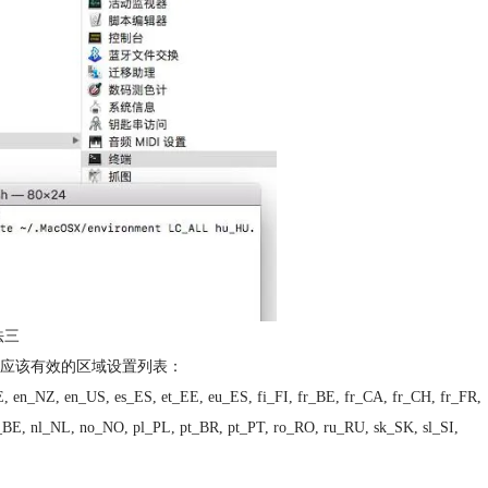
法三
是应该有效的区域设置列表：
 en_NZ, en_US, es_ES, et_EE, eu_ES, fi_FI, fr_BE, fr_CA, fr_CH, fr_FR,
l_BE, nl_NL, no_NO, pl_PL, pt_BR, pt_PT, ro_RO, ru_RU, sk_SK, sl_SI,