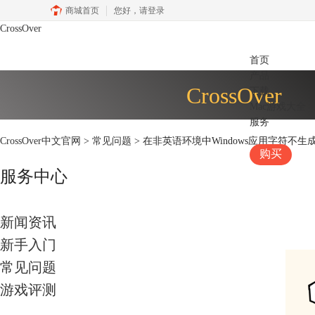
商城首页
您好，
请登录
CrossOver
首页
产品
CrossOver
下载
Mac游戏大全
服务
CrossOver中文官网
>
常见问题
> 在非英语环境中Windows应用字符不生
购买
服务中心
新闻资讯
新手入门
常见问题
游戏评测