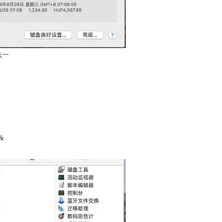
法一
 &