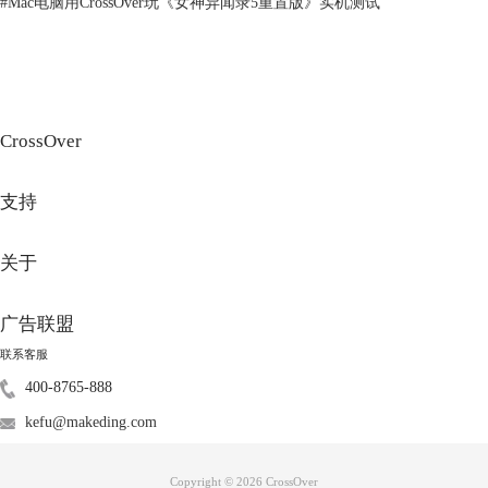
#
Mac电脑用CrossOver玩《女神异闻录5重置版》实机测试
CrossOver
图3：安装一个不在列表中的应用程序
当你选择好了你想要下载的pc软件后，你需要创建一个名为虚拟容器，用
支持
来存放该软件及其相关的文件和设置。你可以为每个bottle选择一个名称
和一个Windows版本，以便于管理和优化兼容性。
关于
广告联盟
联系客服
400-8765-888
kefu@makeding.com
Copyright © 2026
CrossOver