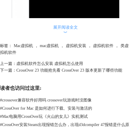
图1：启动虚拟机
展开阅读全文
︾
打开虚拟机软件，并启动相应的虚拟机。等待虚拟机系统完全启动。
4.将安装文件传输到虚拟机
标签：
Mac虚拟机
，
mac虚拟机
，
虚拟机安装
，
虚拟机软件
，
类虚
使用虚拟机软件提供的文件传输功能，将下载的安装文件传输到虚拟机
拟机软件
中。我们可以将文件直接拖放到虚拟机窗口中，或者使用虚拟机软件提供
上一篇：
虚拟机软件怎么安装 虚拟机怎么使用
的文件共享功能。
下一篇：
CrossOver 23 功能抢先看 CrossOver 23 版本更新了哪些功能
5.安装软件
在虚拟机中，浏览到传输的安装文件所在的位置，并双击运行该文件。按
照软件安装程序的指示进行安装。请注意，在虚拟机中安装软件可能需要
读者也访问过这里:
一些额外的步骤，比如选择安装路径或设置运行参数。
6.完成安装
#
crossover兼容软件好用吗 crossover玩游戏时没图像
一旦安装完成，可以在虚拟机系统中找到并使用刚刚安装的软件。
#
CrossOver for Mac 是如何进行下载、安装与激活的
二、虚拟机怎么使用加速器
#
Mac电脑用CrossOver玩《火山的女儿》实机测试
使用加速器来提高虚拟机性能，需要注意的是，不同的虚拟机平台和加速
#
CrossOver安装Steam出现报错怎么办，出现d3dcompiler 47报错是什么原
器类型可能有不同的配置和使用方法。