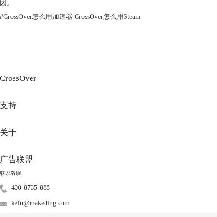
1.确定加速器类型
因。
#
CrossOver怎么用加速器 CrossOver怎么用Steam
CrossOver
支持
图2：加速器
关于
首先，确定要使用的加速器类型。常见的虚拟机加速器包括图形处理单元
（GPU）和张量处理单元（TPU）。GPU适用于需要进行图形处理或并行
广告联盟
计算的工作负载，而TPU则适用于机器学习和人工智能任务。
2.配置虚拟机
联系客服
在创建或配置虚拟机时，确保虚拟机支持加速器。例如，云服务提供商
400-8765-888
（如AWS、Azure或Google Cloud）通常提供特定类型的虚拟机实例，支
kefu@makeding.com
持不同类型的加速器。选择适合需求的虚拟机实例，并确保它支持所选的
加速器。