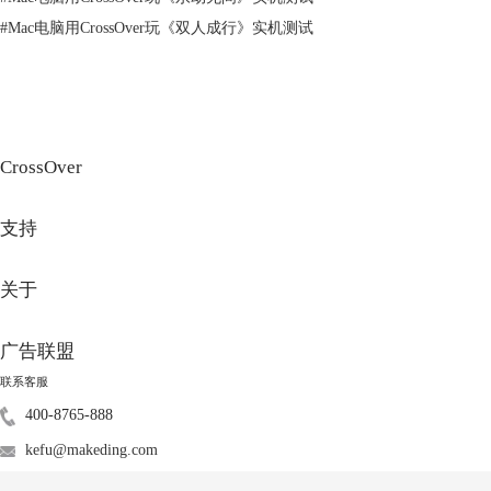
#
Mac电脑用CrossOver玩《双人成行》实机测试
CrossOver
图3：《黑神话：悟空》
支持
总的来说，《黑神话：悟空》是一款非常值得玩的游戏。
二、苹果电脑怎么玩《黑神话：悟空》
尽管《黑神话：悟空》是一款非常优秀的游戏，但对于使用苹果用户来
关于
说，无法直接在苹果电脑上运行这款游戏。苹果电脑的操作系统是
macOS，而这款游戏没有提供Mac版本。所以就需要借助一些方法实现
广告联盟
Mac上玩《黑神话：悟空》，以下是一些可行的方法。
1、使用Boot Camp安装Windows
联系客服
非常直接的方法就是通过Boot Camp安装Windows操作系统，但是很遗
400-8765-888
憾，M系列苹果电脑的用户无法使用Boot Camp安装虚拟机。Boot Camp是
kefu@makeding.com
苹果官方提供的工具，可以让用户在电脑上额外安装Windows系统，实现
双系统运行。