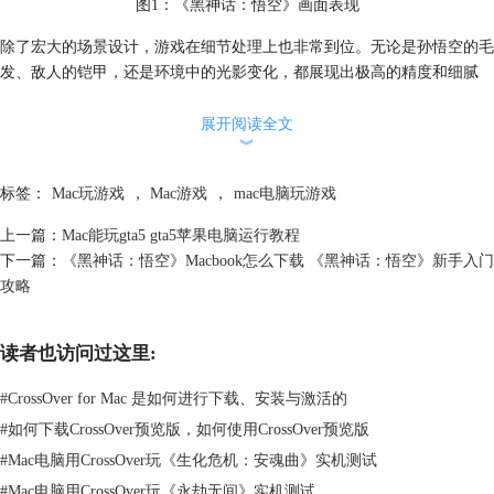
图1：《黑神话：悟空》画面表现
除了宏大的场景设计，游戏在细节处理上也非常到位。无论是孙悟空的毛
发、敌人的铠甲，还是环境中的光影变化，都展现出极高的精度和细腻
度，这不仅提升了游戏的沉浸感，也为玩家提供了极致的视觉享受。
展开阅读全文
︾
标签：
Mac玩游戏
，
Mac游戏
，
mac电脑玩游戏
上一篇：
Mac能玩gta5 gta5苹果电脑运行教程
下一篇：
《黑神话：悟空》Macbook怎么下载 《黑神话：悟空》新手入门
攻略
图2：《黑神话：悟空》
读者也访问过这里:
另外，游戏中的敌人设计也非常独特，每个敌人都有其独特的攻击方式和
弱点，玩家需要通过不断尝试和失败来找到应对方法，游戏充满挑战，打
#
CrossOver for Mac 是如何进行下载、安装与激活的
败Boss之后会有很强的成就感。
#
如何下载CrossOver预览版，如何使用CrossOver预览版
#
Mac电脑用CrossOver玩《生化危机：安魂曲》实机测试
#
Mac电脑用CrossOver玩《永劫无间》实机测试