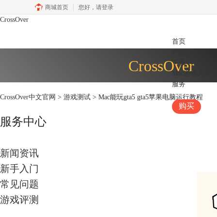
商城首页
您好，
请登录
CrossOver
首页
产品
CrossOver
下载
Mac游戏大全
服务
CrossOver中文官网
>
游戏测试
> Mac能玩gta5 gta5苹果电脑运行教程
购买
服务中心
新闻资讯
新手入门
常见问题
游戏评测