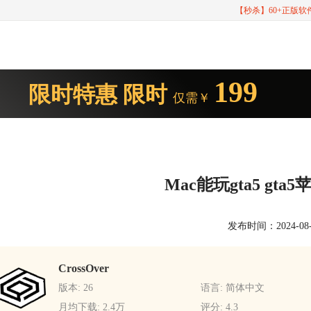
【秒杀】60+正版
199
限时特惠
限时
仅需￥
Mac能玩gta5 gt
发布时间：2024-08-30
CrossOver
版本: 26
语言: 简体中文
月均下载: 2.4万
评分: 4.3