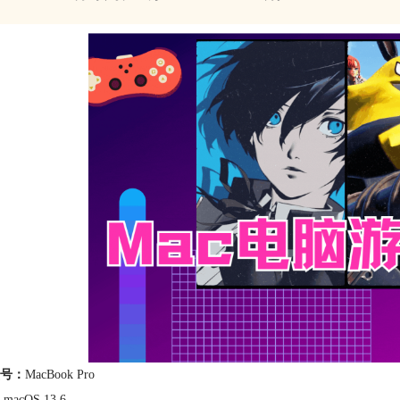
号：
MacBook Pro
：
macOS 13.6