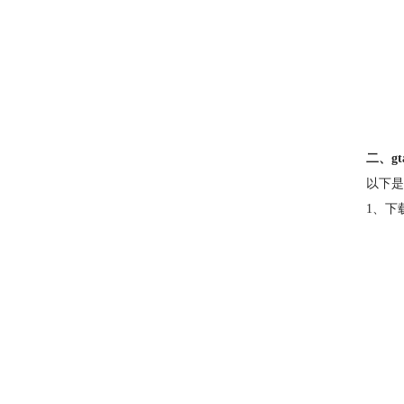
二、g
以下是
1、下