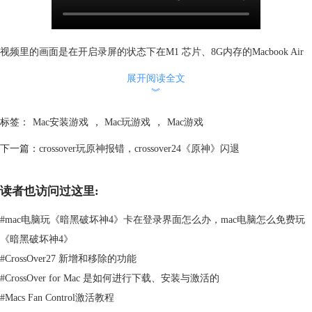
视频里的画面是在开启录屏的状态下在M1 芯片、8G内存的Macbook Air
上运行的。如果你想要更高画质和更流畅的体验建议使用16G或以上，
展开阅读全文
Pro级芯片的Mac上运行。
︾
二、crossover24运行游戏程序错误这么办？
如果你在Mac电脑通过CrossOver运行游戏（比如《艾尔登法环》）出现报
标签：
Mac安装游戏
，
Mac玩游戏
，
Mac游戏
错，可以通过以下步骤进行排查。
下一篇：
crossover玩原神报错，crossover24《原神》闪退
读者也访问过这里:
#
mac电脑玩《暗黑破坏神4》卡在登录界面怎么办，mac电脑怎么免费玩
1、确认你的电脑是否为M系列芯片的，如果你的电脑是老的intel芯片
《暗黑破坏神4》
的，建议直接双系统。
#
CrossOver27 新增和移除的功能
#
CrossOver for Mac 是如何进行下载、安装与激活的
#
Macs Fan Control激活教程