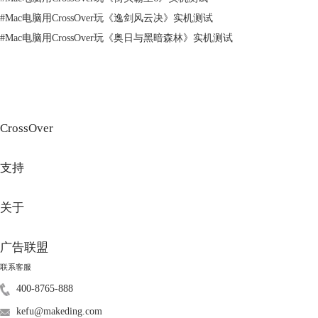
#
Mac电脑用CrossOver玩《逸剑风云决》实机测试
#
Mac电脑用CrossOver玩《奥日与黑暗森林》实机测试
图3：在Steam商店搜索
《识质存在》
CrossOver
等待界面加载完毕，接着下拉页面，找到“下载PRAGMATA
支持
SKETCHBOOK - DEMO”，点击下载，默认会下载到C盘，当然我们也可
以提前添加外接硬盘，下载到外部设备里。
关于
广告联盟
联系客服
400-8765-888
kefu@makeding.com