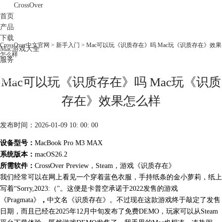
CrossOver
首页
产品
下载
CrossOver中文官网
>
新手入门
> Mac可以玩《识质存在》吗 Mac玩《识质存在》效果
Mac游戏大全
怎么样
服务
购买
Mac可以玩《识质存在》吗 Mac玩《识质
存在》效果怎么样
发布时间：2026-01-09 10: 00: 00
设备型号：
MacBook Pro M3 MAX
系统版本：
macOS26.2
所需软件：
CrossOver Preview，Steam，游戏《识质存在》
我们经常可以在网上看见一个穿着蓝色衣服，手持纸条的金小萝莉，纸上
写着“Sorry,2023:（"。这便是卡普空承诺于2022发售的游戏
《Pragmata》
，
中文名《识质存在》。不过现在这款游戏终于敲定了发售
日期，而且已经在2025年12月中旬发布了免费DEMO，玩家可以从Steam