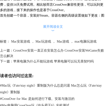
费，提供14天免费试用。相比较而言CrossOver兼容性更强，可以玩到更
多的游戏，接下来的操作也是基于CrossOver。
首先创建一个容器，安装好Steam。容器右侧的高级设置做如下更改：图
形选择D3DMetal，以获取最佳兼容性。开启
Msync
，针对多核进行优化。
高分辨率模式和DLSS根据自身设备情况选择开启与否。设置完成后的容
展开阅读全文
︾
器如下图，界面出现一个Steam和Steam Support Center。
标签：
Mac安装游戏
，
Mac玩游戏
，
Mac游戏
，
mac电脑玩游戏
上一篇：
CrossOver安装一直正在安装怎么办 CrossOver安装WeGame失败
怎么解决
下一篇：
苹果电脑为什么不能玩游戏 苹果电脑可以玩无畏契约吗
图2：容器设置
读者也访问过这里:
然后我们打开Steam，进入商店，在搜索栏输入《识质存在》的英文
#
Mac玩《Fate/stay night》重制版为什么总是闪退 Mac怎么玩《Fate/stay
名“PRAGMATA"，点击第一个搜索结果。
night》重制版
#
CrossOver for Mac 是如何进行下载、安装与激活的
#
Mac电脑用CrossOver玩《街头霸王6》实机测试