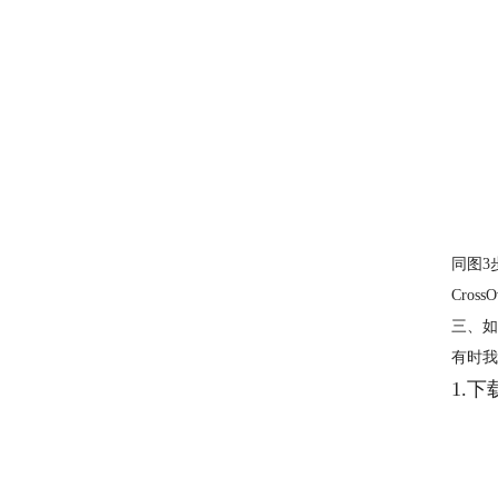
同图3
Cro
三、如
有时我
1.