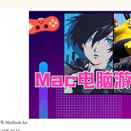
:MacBook Air
cOS 10.15