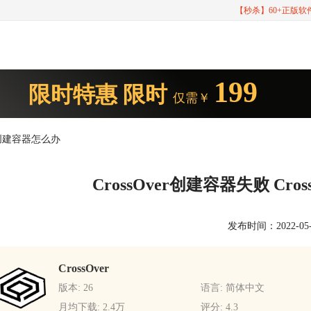
【秒杀】60+正版
199
限时特惠
限时
仅需￥
无法创建容器怎么办
CrossOver创建容器失败 Cr
发布时间：2022-05-07
CrossOver
版本: 26
语言: 简体中文
月均下载: 2.4万
评分: 4.3