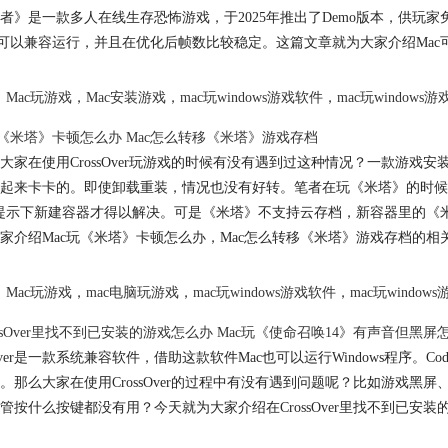
者》是一款多人在线生存恐怖游戏，于2025年推出了Demo版本，供玩家免费
也可以兼容运行，并且在优化后帧数比较稳定。这篇文章就为大家介绍Mac
Mac玩游戏
，
Mac安装游戏
，
mac玩windows游戏软件
，
mac玩windows游
玩《米塔》卡顿怎么办 Mac怎么转移《米塔》游戏存档
大家在使用CrossOver玩游戏的时候有没有遇到过这种情况？一款游戏
起来卡卡的。即使卸载重装，情况也没有好转。笔者在玩《米塔》的时候
提示下新建容器才得以解决。可是《米塔》不支持云存档，新容器里的《
家介绍Mac玩《米塔》卡顿怎么办，Mac怎么转移《米塔》游戏存档的相
Mac玩游戏
，
mac电脑玩游戏
，
mac玩windows游戏软件
，
mac玩windows
ossOver里找不到已安装的游戏怎么办 Mac玩《使命召唤14》有声音但黑屏
ssover是一款系统兼容软件，借助这款软件Mac也可以运行Windows程序。Co
。那么大家在使用CrossOver的过程中有没有遇到问题呢？比如游戏
管按什么按键都没有用？今天就为大家介绍在CrossOver里找不到已安