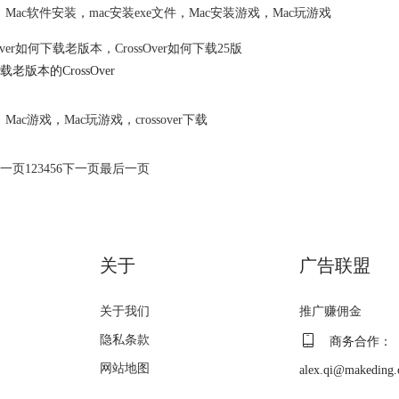
Mac软件安装
，
mac安装exe文件
，
Mac安装游戏
，
Mac玩游戏
sOver如何下载老版本，CrossOver如何下载25版
老版本的CrossOver
Mac游戏
，
Mac玩游戏
，
crossover下载
一页
1
2
3
4
5
6
下一页
最后一页
关于
广告联盟
关于我们
推广赚佣金
隐私条款
商务合作：
网站地图
alex.qi@makeding