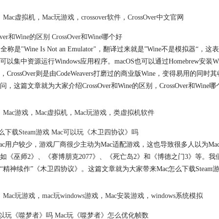
Mac虚拟机
，
Mac玩游戏
，
crossover软件
，
CrossOver中文官网
Over和Wine的区别 CrossOver和Wine哪个好
是全称是"Wine Is Not an Emulator"，翻译过来就是”Wine不是
可以集中资源运行Windows应用程序。macOS也可以通过Homebrew安装W
，CrossOver则是由CodeWeavers打磨过的商业版Wine，变得易用的同时
问，这篇文章就为大家介绍CrossOver和Wine的区别，CrossOver和Win
Mac游戏
，
Mac虚拟机
，
Mac玩游戏
，
类虚拟机软件
怎么下载Steam游戏 Mac可以玩《木卫四协议》吗
ac用户较少，游戏厂商很少主动为Mac适配游戏，这也导致很多人以为Mac
如《巫师2》、《赛博朋克2077》、《死亡岛2》和《博德之门3》等。我们也可
“精神续作”《木卫四协议》。这篇文章就为大家带来Mac怎么下载Stea
Mac玩游戏
，
mac玩windows游戏
，
Mac安装游戏
，
windows系统模拟
可以玩《噬梦者》吗 Mac玩《噬梦者》怎么优化帧数