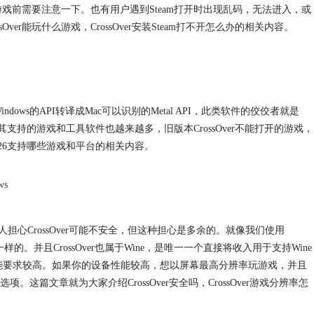
买游戏前需要注意一下。也有用户遇到Steam打开时出现乱码，无法进入，或
r能玩什么游戏，CrossOver安装Steam打不开怎么办的相关内容。
dows的API转译成Mac可以识别的Metal API，此类软件的佼佼者就是
版本更迭，其支持的游戏和工具软件也越来越多，旧版本CrossOver不能打开的游戏，
er 26支持哪些游戏和平台的相关内容。
ws
此有人担心CrossOver可能不安全，但这种担心是多余的。就像我们使用
的。并且CrossOver也属于Wine，是唯一一个直接将收入用于支持Wine
系统性能要求较高。如果你的设备性能较高，想以屏幕最高分辨率玩游戏，并且
文章就为大家介绍CrossOver安全吗，CrossOver游戏分辨率怎