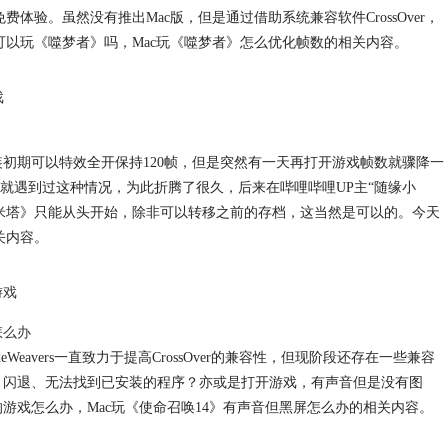
体验。虽然没有推出Mac版，但是通过借助系统兼容软件CrossOver，
可以玩《噬梦者》吗，Mac玩《噬梦者》怎么优化帧数的相关内容。
戏
安装初期可以特效全开保持120帧，但是突然有一天再打开游戏帧数就骤降一
就遇到过这种情况，为此折腾了很久，后来在哔哩哔哩UP主“随缘小
米塔》只能从头开始，除非可以转移之前的存档，这当然是可以的。今天
关内容。
游戏
怎么办
deWeavers一直致力于提高CrossOver的兼容性，但现阶段还存在一些兼容
黑屏、闪退、无法找到已安装的程序？亦或是打开游戏，有声音但是没有图
装的游戏怎么办，Mac玩《使命召唤14》有声音但黑屏怎么办的相关内容。