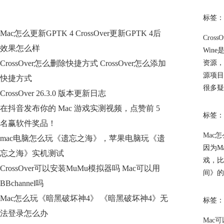
标签：
Mac怎么更新GPTK 4 CrossOver更新GPTK 4后
Cross
效果怎么样
Wine
CrossOver怎么删除快捷方式 CrossOver怎么添加
资源，
源项目
快捷方式
很多疑
CrossOver 26.3.0 版本更新日志
在抖音发布你的 Mac 游戏实测视频，点赞前 5
标签：
名赢软件奖品！
Mac
mac电脑怎么玩《遗忘之海》，苹果电脑玩《遗
因为M
忘之海》实机测试
戏，比
CrossOver可以安装MuMu模拟器吗 Mac可以用
间》的
BBchannel吗
Mac怎么玩《暗黑破坏神4》 《暗黑破坏神4》无
标签：
法登录怎么办
Mac