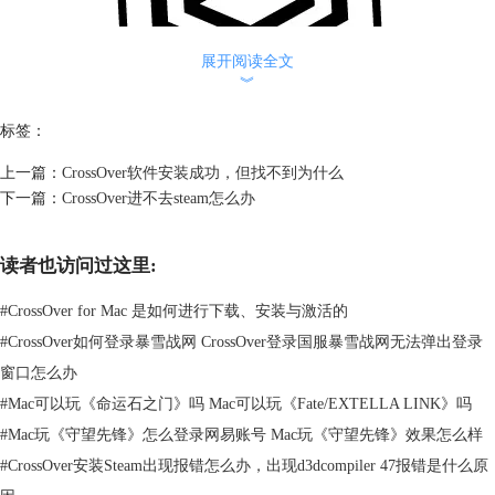
展开阅读全文
︾
标签：
图2：CrossOver软件图标
上一篇：
CrossOver软件安装成功，但找不到为什么
CrossOver的安装则要简便的多，就像正常下载软件一样，通过中文网站
下一篇：
CrossOver进不去steam怎么办
便可下载到正版的安装包，根据安装向导一步一步安装。仅需300MB的空
间即可安装，小白可以轻松安装使用。
读者也访问过这里:
二、使用方法
使用虚拟机时，首先要打开虚拟机软件——VMware Workstation。然后，
#
CrossOver for Mac 是如何进行下载、安装与激活的
选择要开启的Win系统，因为选择不同的Win系统，里面的数据是不相同
#
CrossOver如何登录暴雪战网 CrossOver登录国服暴雪战网无法弹出登录
的。等待Win系统开启，进入Win系统后，还要下载安装需要的应用。
窗口怎么办
#
Mac可以玩《命运石之门》吗 Mac可以玩《Fate/EXTELLA LINK》吗
#
Mac玩《守望先锋》怎么登录网易账号 Mac玩《守望先锋》效果怎么样
#
CrossOver安装Steam出现报错怎么办，出现d3dcompiler 47报错是什么原